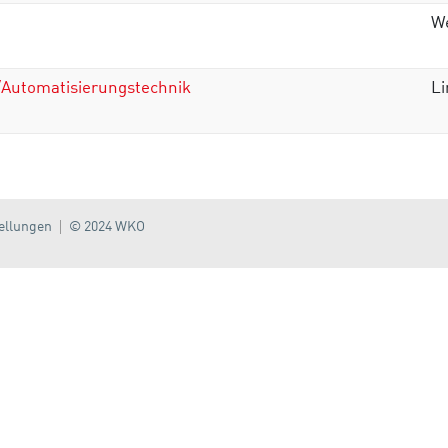
W
k/Automatisierungstechnik
Li
ellungen
© 2024 WKO