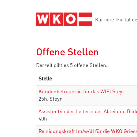
Accesskey
Accesskey
Accesskey
Zum Inhalt springen
Zum Hauptmenü springen
Zur Suche springen
[3]
[1]
[2]
Karriere-Portal 
Offene Stellen
Derzeit gibt es 5 offene Stellen.
Stelle
Kundenbetreuer:in für das WIFI Steyr
25h, Steyr
Assistent:in der Leiterin der Abteilung Bild
40h
Reinigungskraft (m/w/d) für die WKO Gries