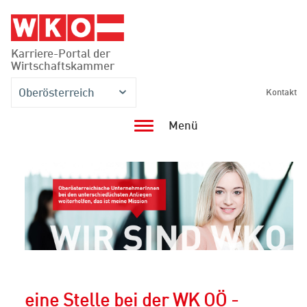
Accesskey
Accesskey
Accesskey
Zum Inhalt springen
Zum Hauptmenü springen
Zur Suche springen
[3]
[1]
[2]
Karriere-Portal der
Wirtschaftskammer
Oberösterreich
Kontakt
Menü
eine Stelle bei der WK OÖ -